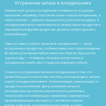
Устранение запаха в холодильнике
Неприятный запах в холодильнике появляется по разным
причинам, например, пластиком пахнет новый холодильник, а
запах плесени — признак изношенного уплотнителя двери. В
холодильнике могут накапливаться запахи одних продуктов и
передаваться другим продуктам, делая их непригодными к
употреблению.
Один из самых стойких запахов в холодильнике — запах
испорченных продуктов, особенно животного происхождения.
Во время разложения любых животных белков образуются
трупные яды — птомаины, не важно испортилась в
холодильнике рыба, мясо птицы или вареная колбаса.
Сложность устранения запаха в холодильнике в том, что
кроме большого количества пластика, впитывающего запахи,
корпус холодильника имеет теплоизоляцию, намокающую от
продуктов разложения.
Для устранения запаха в
холодильнике мы используем несколько различных
технологий и их комбинации, применяем современные
дезинфицирующие препараты с активным хлором,
используем озон, холодный и сухой туман, а также