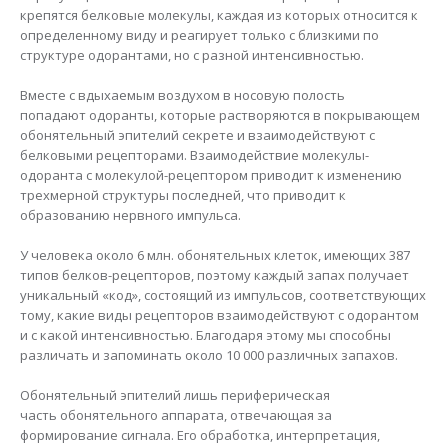
крепятся белковые молекулы, каждая из которых относится к
определенному виду и реагирует только с близкими по
структуре одорантами, но с разной интенсивностью.
Вместе с вдыхаемым воздухом в носовую полость
попадают одоранты, которые растворяются в покрывающем
обонятельный эпителий секрете и взаимодействуют с
белковыми рецепторами. Взаимодействие молекулы-
одоранта с молекулой-рецептором приводит к изменению
трехмерной структуры последней, что приводит к
образованию нервного импульса.
У человека около 6 млн. обонятельных клеток, имеющих 387
типов белков-рецепторов, поэтому каждый запах получает
уникальный «код», состоящий из импульсов, соответствующих
тому, какие виды рецепторов взаимодействуют с одорантом
и с какой интенсивностью. Благодаря этому мы способны
различать и запоминать около 10 000 различных запахов.
Обонятельный эпителий лишь периферическая
часть обонятельного аппарата, отвечающая за
формирование сигнала. Его обработка, интерпретация,